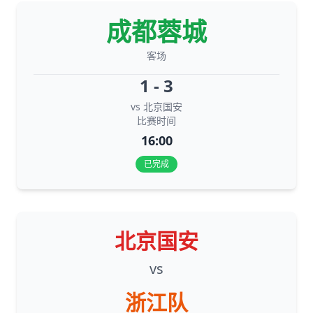
成都蓉城
客场
1 - 3
vs 北京国安
比赛时间
16:00
已完成
北京国安
vs
浙江队