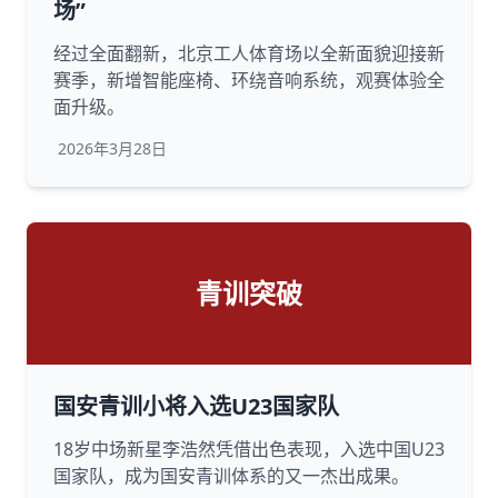
场”
经过全面翻新，北京工人体育场以全新面貌迎接新
赛季，新增智能座椅、环绕音响系统，观赛体验全
面升级。
2026年3月28日
青训突破
国安青训小将入选U23国家队
18岁中场新星李浩然凭借出色表现，入选中国U23
国家队，成为国安青训体系的又一杰出成果。