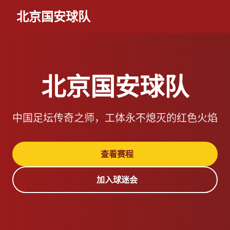
北京国安球队
北京国安球队
中国足坛传奇之师，工体永不熄灭的红色火焰
查看赛程
加入球迷会