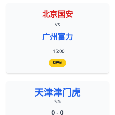
北京国安
vs
广州富力
15:00
待开始
天津津门虎
客场
0 - 0