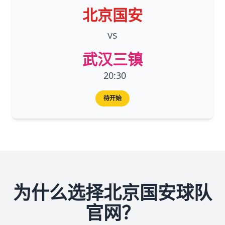
北京国安
vs
武汉三镇
20:30
待开始
为什么选择北京国安球队
官网？