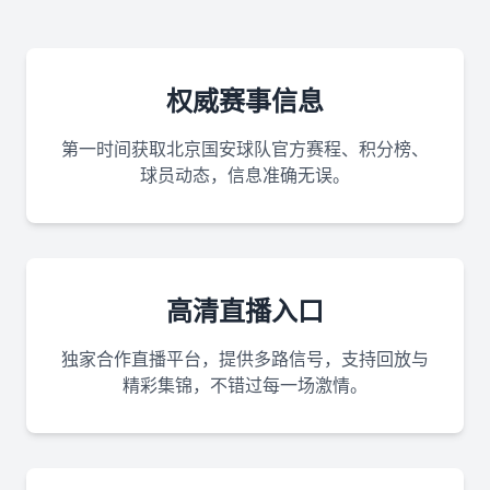
权威赛事信息
第一时间获取北京国安球队官方赛程、积分榜、
球员动态，信息准确无误。
高清直播入口
独家合作直播平台，提供多路信号，支持回放与
精彩集锦，不错过每一场激情。