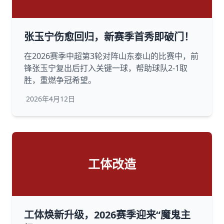
张玉宁伤愈回归，新赛季首秀即破门！
在2026赛季中超第3轮对阵山东泰山的比赛中，前
锋张玉宁复出后打入关键一球，帮助球队2-1取
胜，重燃争冠希望。
2026年4月12日
工体改造
工体焕新升级，2026赛季迎来“魔鬼主