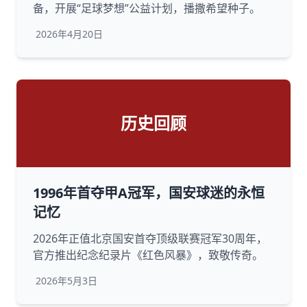
备，开展“足球梦想”公益计划，播撒希望种子。
2026年4月20日
历史回顾
1996年首夺甲A冠军，国安球迷的永恒
记忆
2026年正值北京国安首夺顶级联赛冠军30周年，
官方推出纪念纪录片《红色风暴》，致敬传奇。
2026年5月3日