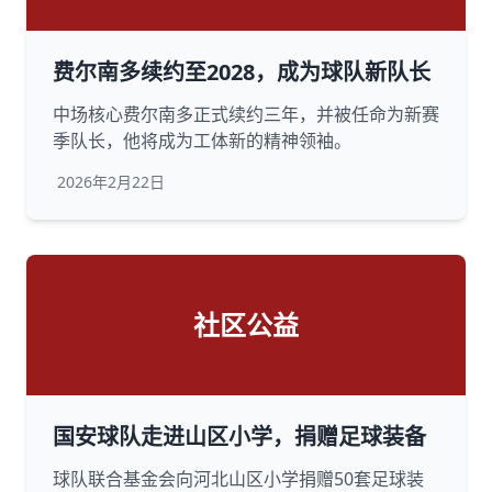
费尔南多续约至2028，成为球队新队长
中场核心费尔南多正式续约三年，并被任命为新赛
季队长，他将成为工体新的精神领袖。
2026年2月22日
社区公益
国安球队走进山区小学，捐赠足球装备
球队联合基金会向河北山区小学捐赠50套足球装