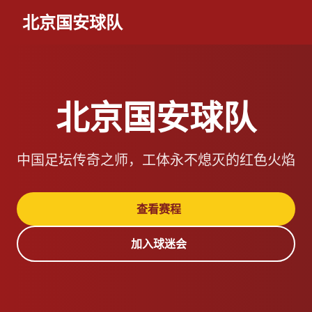
北京国安球队
北京国安球队
中国足坛传奇之师，工体永不熄灭的红色火焰
查看赛程
加入球迷会