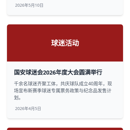
2026年5月10日
球迷活动
国安球迷会2026年度大会圆满举行
千余名球迷齐聚工体，共庆球队成立40周年，现
场宣布新赛季球迷专属票务政策与纪念品发售计
划。
2026年4月5日