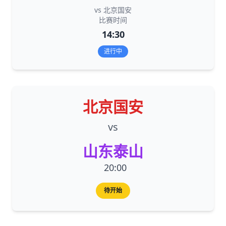
vs 北京国安
比赛时间
14:30
进行中
北京国安
vs
山东泰山
20:00
待开始