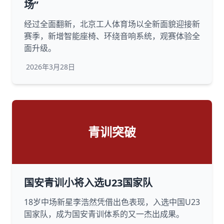
场”
经过全面翻新，北京工人体育场以全新面貌迎接新
赛季，新增智能座椅、环绕音响系统，观赛体验全
面升级。
2026年3月28日
青训突破
国安青训小将入选U23国家队
18岁中场新星李浩然凭借出色表现，入选中国U23
国家队，成为国安青训体系的又一杰出成果。