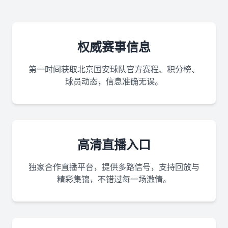
权威赛事信息
第一时间获取北京国安球队官方赛程、积分榜、
球员动态，信息准确无误。
高清直播入口
独家合作直播平台，提供多路信号，支持回放与
精彩集锦，不错过每一场激情。