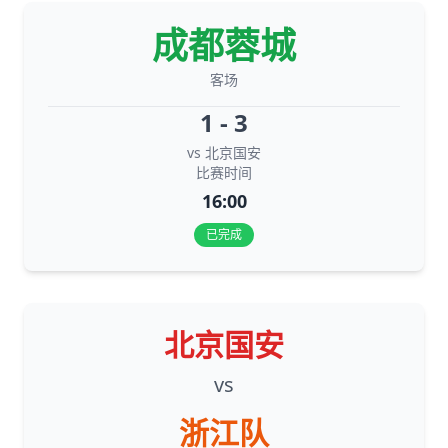
成都蓉城
客场
1 - 3
vs 北京国安
比赛时间
16:00
已完成
北京国安
vs
浙江队