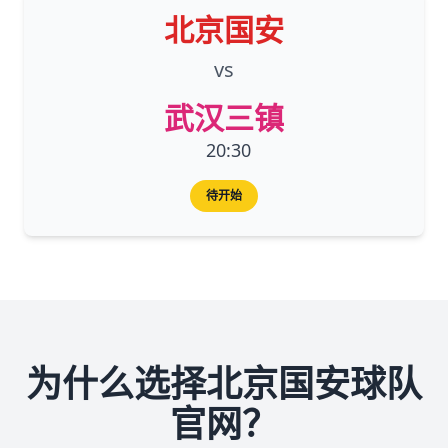
北京国安
vs
武汉三镇
20:30
待开始
为什么选择北京国安球队
官网？