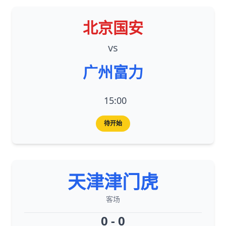
北京国安
vs
广州富力
15:00
待开始
天津津门虎
客场
0 - 0