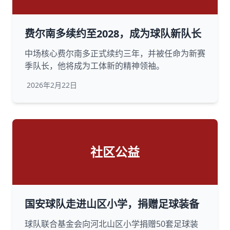
费尔南多续约至2028，成为球队新队长
中场核心费尔南多正式续约三年，并被任命为新赛
季队长，他将成为工体新的精神领袖。
2026年2月22日
社区公益
国安球队走进山区小学，捐赠足球装备
球队联合基金会向河北山区小学捐赠50套足球装