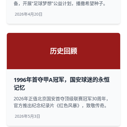
备，开展“足球梦想”公益计划，播撒希望种子。
2026年4月20日
历史回顾
1996年首夺甲A冠军，国安球迷的永恒
记忆
2026年正值北京国安首夺顶级联赛冠军30周年，
官方推出纪念纪录片《红色风暴》，致敬传奇。
2026年5月3日