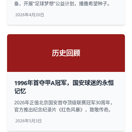
备，开展“足球梦想”公益计划，播撒希望种子。
2026年4月20日
历史回顾
1996年首夺甲A冠军，国安球迷的永恒
记忆
2026年正值北京国安首夺顶级联赛冠军30周年，
官方推出纪念纪录片《红色风暴》，致敬传奇。
2026年5月3日