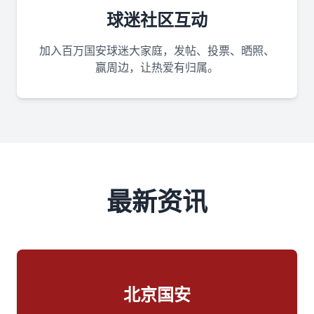
球迷社区互动
加入百万国安球迷大家庭，发帖、投票、晒照、
赢周边，让热爱有归属。
最新资讯
北京国安