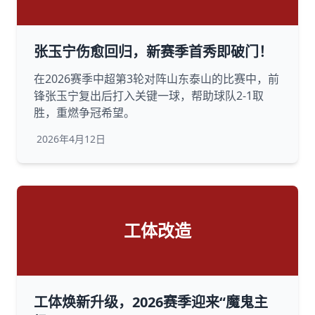
张玉宁伤愈回归，新赛季首秀即破门！
在2026赛季中超第3轮对阵山东泰山的比赛中，前
锋张玉宁复出后打入关键一球，帮助球队2-1取
胜，重燃争冠希望。
2026年4月12日
工体改造
工体焕新升级，2026赛季迎来“魔鬼主