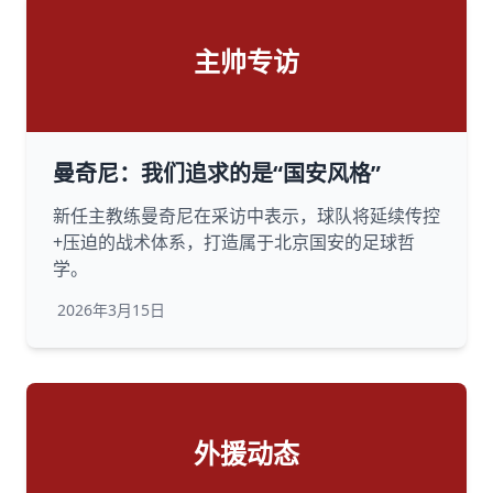
主帅专访
曼奇尼：我们追求的是“国安风格”
新任主教练曼奇尼在采访中表示，球队将延续传控
+压迫的战术体系，打造属于北京国安的足球哲
学。
2026年3月15日
外援动态