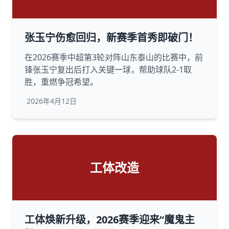
张玉宁伤愈回归，新赛季首秀即破门！
在2026赛季中超第3轮对阵山东泰山的比赛中，前
锋张玉宁复出后打入关键一球，帮助球队2-1取
胜，重燃争冠希望。
2026年4月12日
工体改造
工体焕新升级，2026赛季迎来“魔鬼主