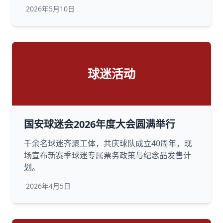
2026年5月10日
球迷活动
国安球迷会2026年度大会圆满举行
千余名球迷齐聚工体，共庆球队成立40周年，现
场宣布新赛季球迷专属票务政策与纪念品发售计
划。
2026年4月5日