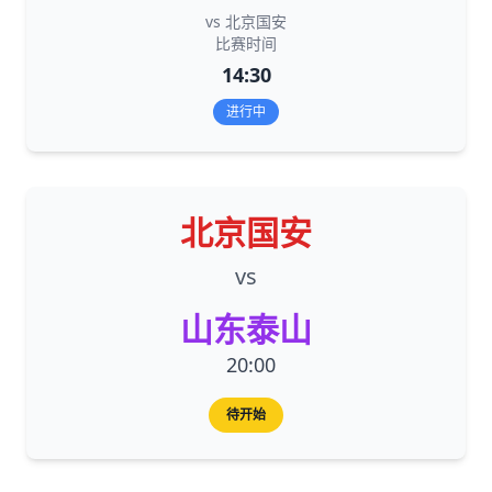
vs 北京国安
比赛时间
14:30
进行中
北京国安
vs
山东泰山
20:00
待开始