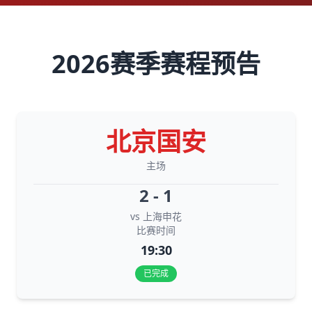
2026赛季赛程预告
北京国安
主场
2 - 1
vs 上海申花
比赛时间
19:30
已完成