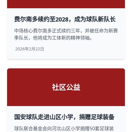
费尔南多续约至2028，成为球队新队长
中场核心费尔南多正式续约三年，并被任命为新赛
季队长，他将成为工体新的精神领袖。
2026年2月22日
社区公益
国安球队走进山区小学，捐赠足球装备
球队联合基金会向河北山区小学捐赠50套足球装