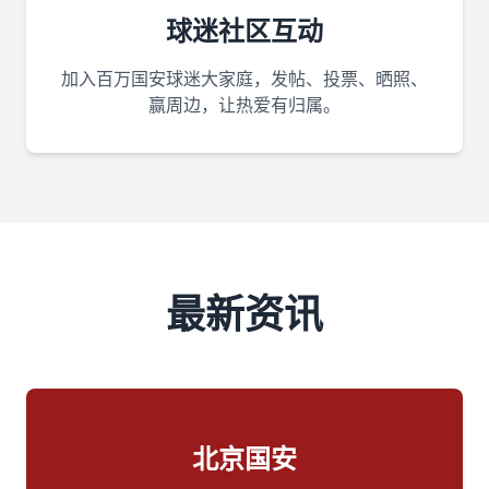
球迷社区互动
加入百万国安球迷大家庭，发帖、投票、晒照、
赢周边，让热爱有归属。
最新资讯
北京国安