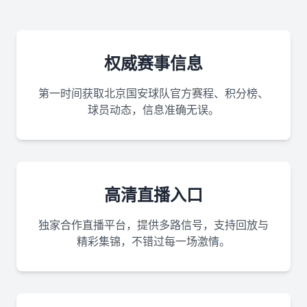
权威赛事信息
第一时间获取北京国安球队官方赛程、积分榜、
球员动态，信息准确无误。
高清直播入口
独家合作直播平台，提供多路信号，支持回放与
精彩集锦，不错过每一场激情。