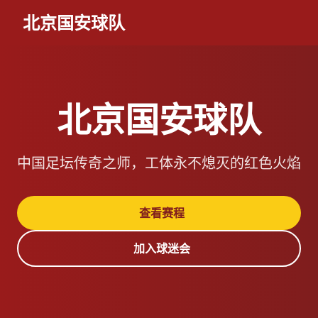
北京国安球队
北京国安球队
中国足坛传奇之师，工体永不熄灭的红色火焰
查看赛程
加入球迷会