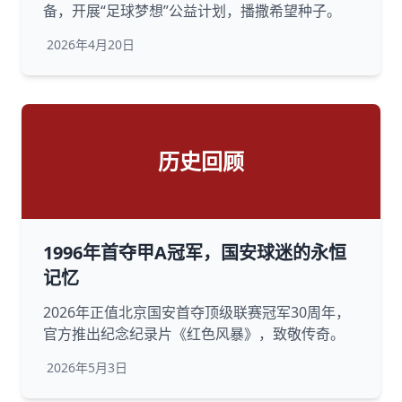
备，开展“足球梦想”公益计划，播撒希望种子。
2026年4月20日
历史回顾
1996年首夺甲A冠军，国安球迷的永恒
记忆
2026年正值北京国安首夺顶级联赛冠军30周年，
官方推出纪念纪录片《红色风暴》，致敬传奇。
2026年5月3日