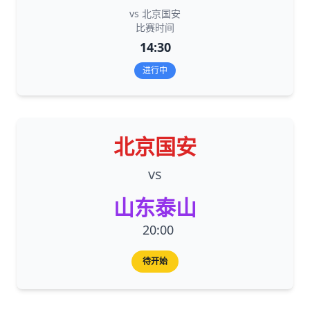
vs 北京国安
比赛时间
14:30
进行中
北京国安
vs
山东泰山
20:00
待开始