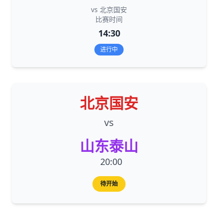
vs 北京国安
比赛时间
14:30
进行中
北京国安
vs
山东泰山
20:00
待开始