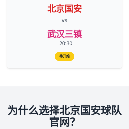
北京国安
vs
武汉三镇
20:30
待开始
为什么选择北京国安球队
官网？