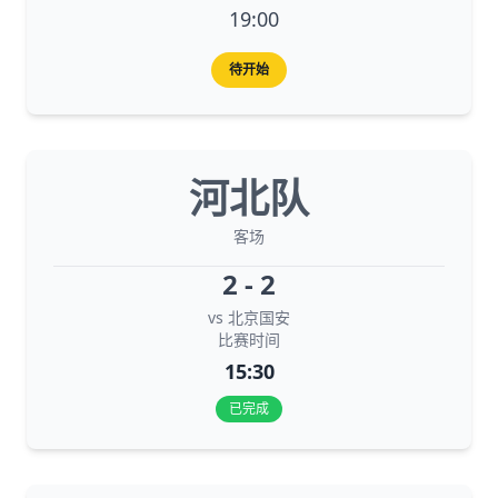
19:00
待开始
河北队
客场
2 - 2
vs 北京国安
比赛时间
15:30
已完成