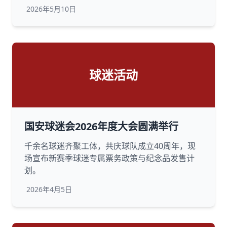
2026年5月10日
球迷活动
国安球迷会2026年度大会圆满举行
千余名球迷齐聚工体，共庆球队成立40周年，现
场宣布新赛季球迷专属票务政策与纪念品发售计
划。
2026年4月5日