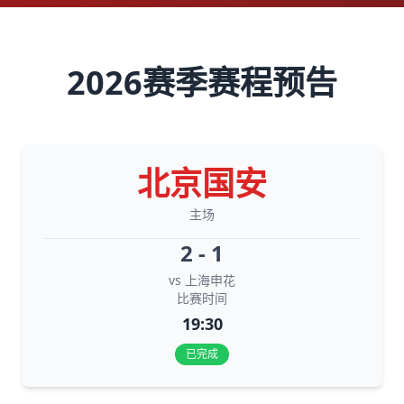
2026赛季赛程预告
北京国安
主场
2 - 1
vs 上海申花
比赛时间
19:30
已完成