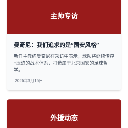
主帅专访
曼奇尼：我们追求的是“国安风格”
新任主教练曼奇尼在采访中表示，球队将延续传控
+压迫的战术体系，打造属于北京国安的足球哲
学。
2026年3月15日
外援动态