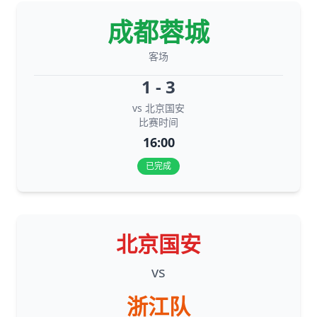
成都蓉城
客场
1 - 3
vs 北京国安
比赛时间
16:00
已完成
北京国安
vs
浙江队