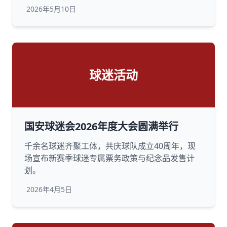
2026年5月10日
球迷活动
国安球迷会2026年度大会圆满举行
千余名球迷齐聚工体，共庆球队成立40周年，现
场宣布新赛季球迷专属票务政策与纪念品发售计
划。
2026年4月5日