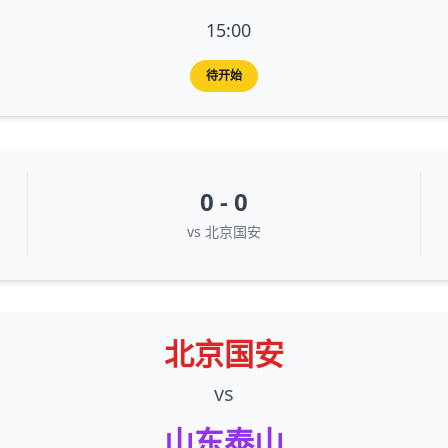
15:00
待开始
0 - 0
vs 北京国安
北京国安
vs
山东泰山