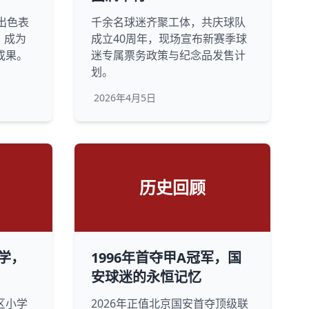
出色表
千余名球迷齐聚工体，共庆球队
，成为
成立40周年，现场宣布新赛季球
成果。
迷专属票务政策与纪念品发售计
划。
2026年4月5日
历史回顾
学，
1996年首夺甲A冠军，国
安球迷的永恒记忆
区小学
2026年正值北京国安首夺顶级联