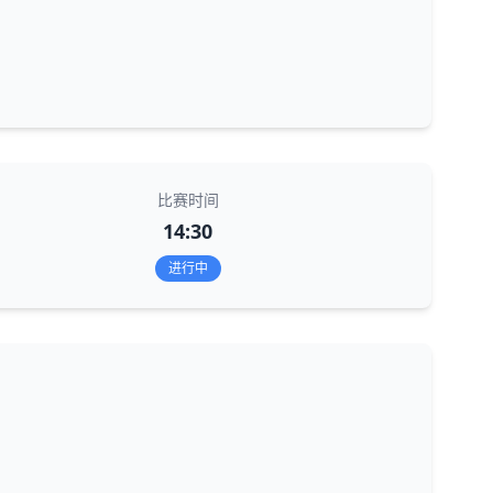
比赛时间
14:30
进行中