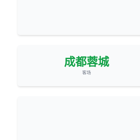
成都蓉城
客场