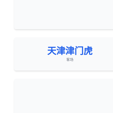
天津津门虎
客场