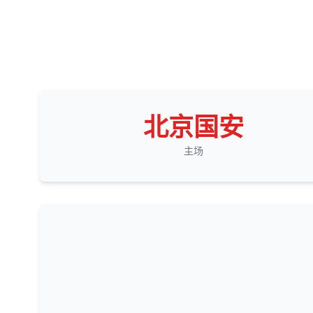
北京国安
主场