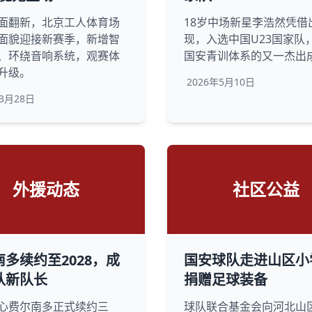
面翻新，北京工人体育场
18岁中场新星李浩然凭借
面貌迎接新赛季，新增智
现，入选中国U23国家队
、环绕音响系统，观赛体
国安青训体系的又一杰出
升级。
2026年5月10日
年3月28日
外援动态
社区公益
多续约至2028，成
国安球队走进山区小
队新队长
捐赠足球装备
心费尔南多正式续约三
球队联合基金会向河北山