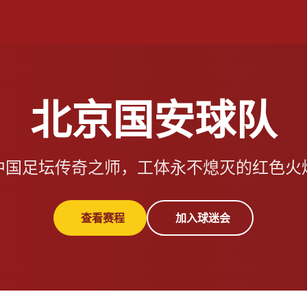
北京国安球队
中国足坛传奇之师，工体永不熄灭的红色火
查看赛程
加入球迷会