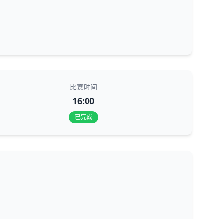
比赛时间
16:00
已完成