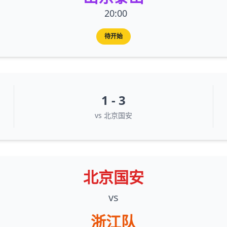
20:00
待开始
1 - 3
vs 北京国安
北京国安
vs
浙江队