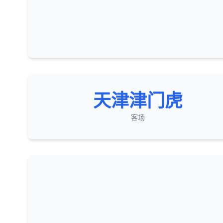
天津津门虎
客场