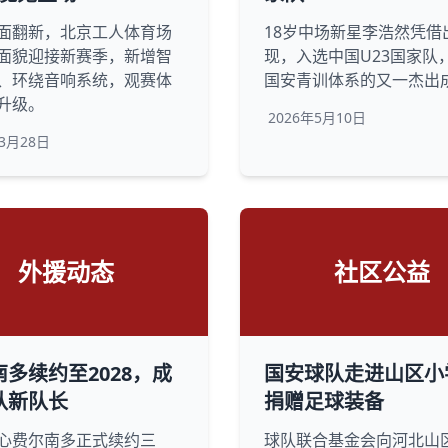
面翻新，北京工人体育场
18岁中场新星李浩然凭借
面貌迎接新赛季，新增智
现，入选中国U23国家队
、环绕音响系统，观赛体
国安青训体系的又一杰出
升级。
2026年5月10日
年3月28日
外援动态
社区公益
多续约至2028，成
国安球队走进山区小
队新队长
捐赠足球装备
心费尔南多正式续约三
球队联合基金会向河北山