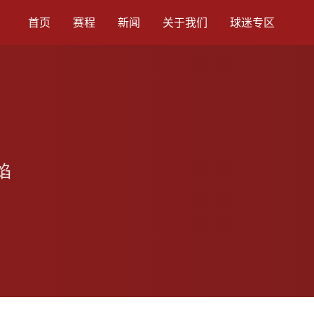
首页
赛程
新闻
关于我们
球迷专区
焰