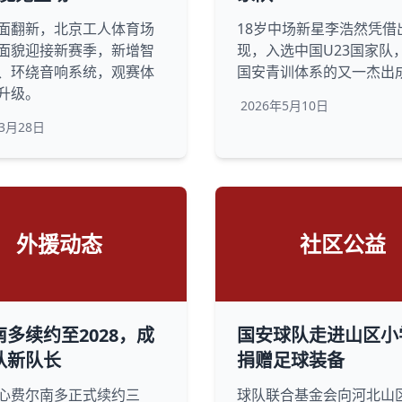
面翻新，北京工人体育场
18岁中场新星李浩然凭借
面貌迎接新赛季，新增智
现，入选中国U23国家队
、环绕音响系统，观赛体
国安青训体系的又一杰出
升级。
2026年5月10日
年3月28日
外援动态
社区公益
多续约至2028，成
国安球队走进山区小
队新队长
捐赠足球装备
心费尔南多正式续约三
球队联合基金会向河北山