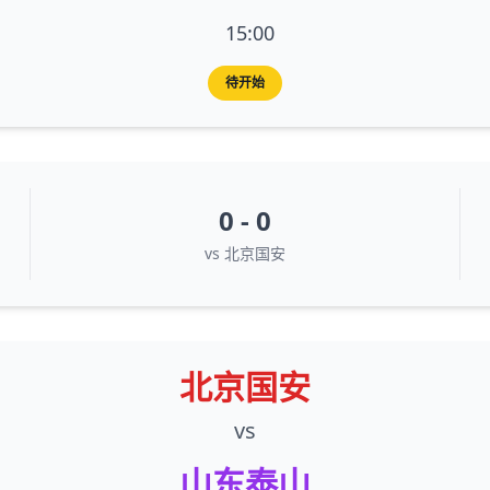
15:00
待开始
0 - 0
vs 北京国安
北京国安
vs
山东泰山