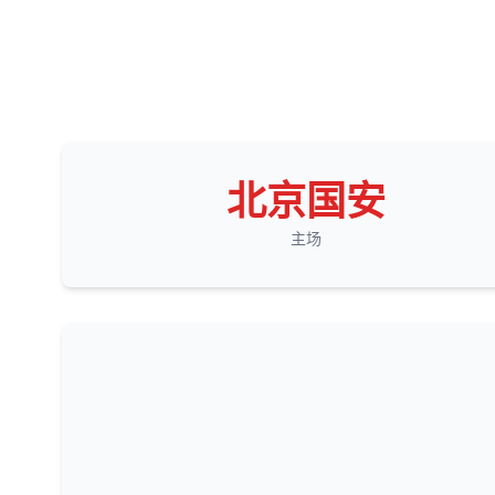
北京国安
主场