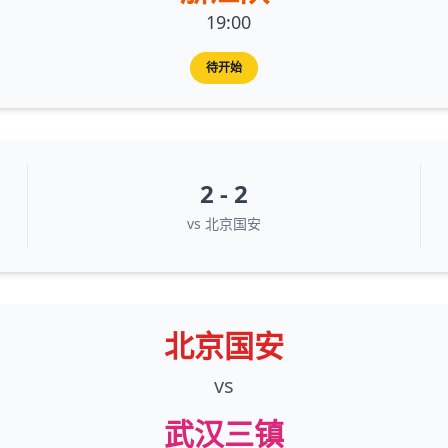
19:00
待开始
2 - 2
vs 北京国安
北京国安
vs
武汉三镇