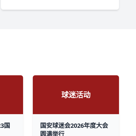
球迷活动
3国
国安球迷会2026年度大会
圆满举行