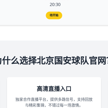
20:30
待开始
为什么选择北京国安球队官网
高清直播入口
独家合作直播平台，提供多路信号，支持回放
与精彩集锦，不错过每一场激情。