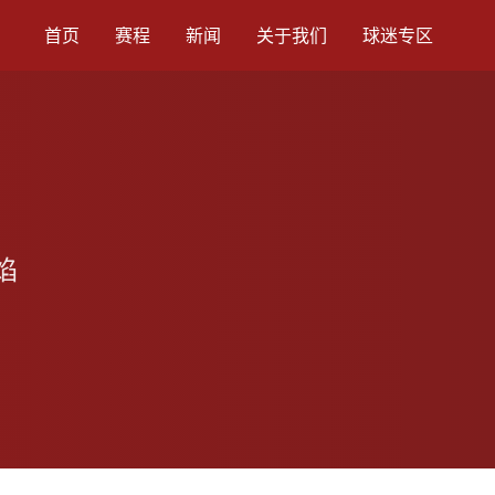
首页
赛程
新闻
关于我们
球迷专区
焰