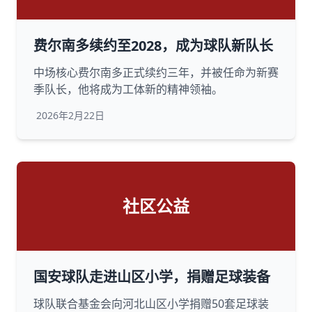
费尔南多续约至2028，成为球队新队长
中场核心费尔南多正式续约三年，并被任命为新赛
季队长，他将成为工体新的精神领袖。
2026年2月22日
社区公益
国安球队走进山区小学，捐赠足球装备
球队联合基金会向河北山区小学捐赠50套足球装