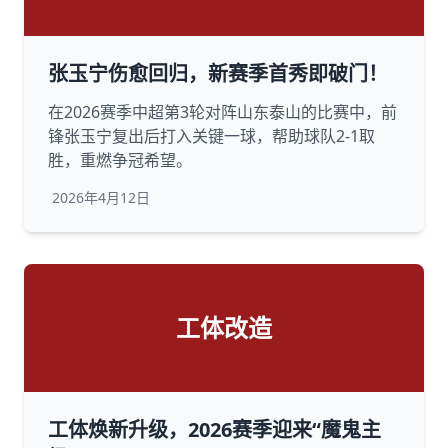
张玉宁伤愈回归，新赛季首秀即破门！
在2026赛季中超第3轮对阵山东泰山的比赛中，前
锋张玉宁复出后打入关键一球，帮助球队2-1取
胜，重燃争冠希望。
2026年4月12日
工体改造
工体焕新升级，2026赛季迎来“魔鬼主