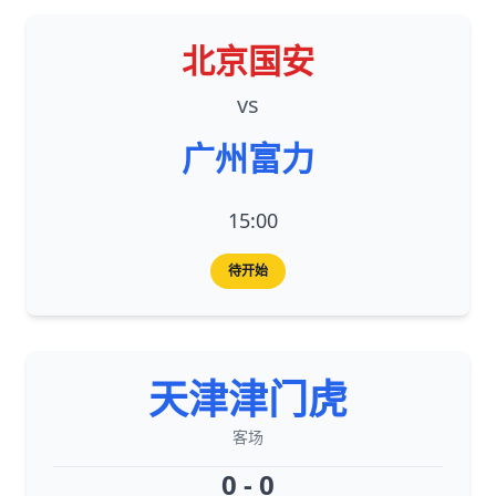
北京国安
vs
广州富力
15:00
待开始
天津津门虎
客场
0 - 0