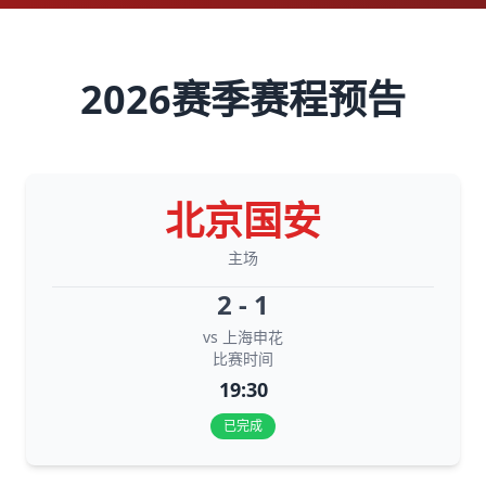
2026赛季赛程预告
北京国安
主场
2 - 1
vs 上海申花
比赛时间
19:30
已完成