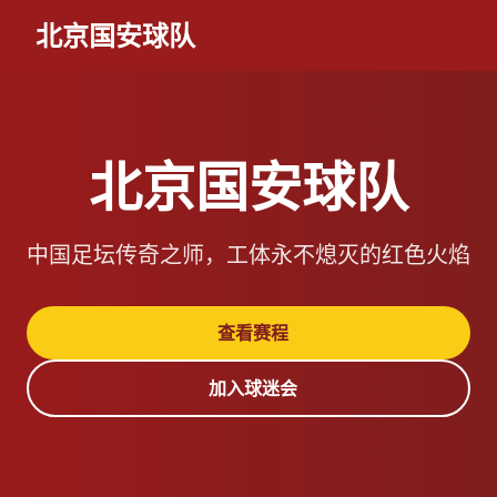
北京国安球队
北京国安球队
中国足坛传奇之师，工体永不熄灭的红色火焰
查看赛程
加入球迷会