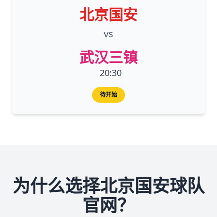
北京国安
vs
武汉三镇
20:30
待开始
为什么选择北京国安球队
官网？