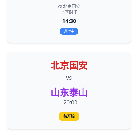
vs 北京国安
比赛时间
14:30
进行中
北京国安
vs
山东泰山
20:00
待开始