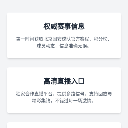
权威赛事信息
第一时间获取北京国安球队官方赛程、积分榜、
球员动态，信息准确无误。
高清直播入口
独家合作直播平台，提供多路信号，支持回放与
精彩集锦，不错过每一场激情。