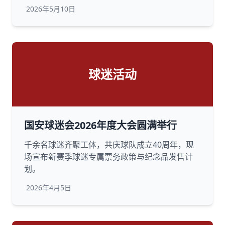
2026年5月10日
球迷活动
国安球迷会2026年度大会圆满举行
千余名球迷齐聚工体，共庆球队成立40周年，现
场宣布新赛季球迷专属票务政策与纪念品发售计
划。
2026年4月5日