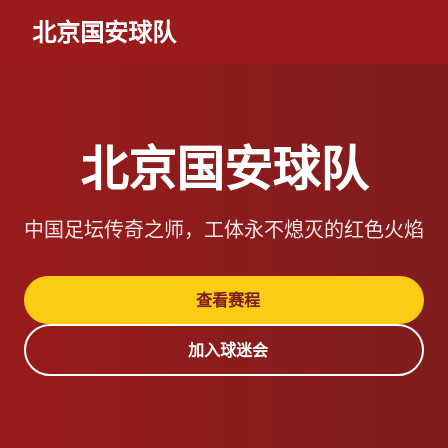
北京国安球队
北京国安球队
中国足坛传奇之师，工体永不熄灭的红色火焰
查看赛程
加入球迷会