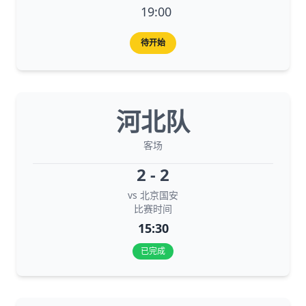
19:00
待开始
河北队
客场
2 - 2
vs 北京国安
比赛时间
15:30
已完成