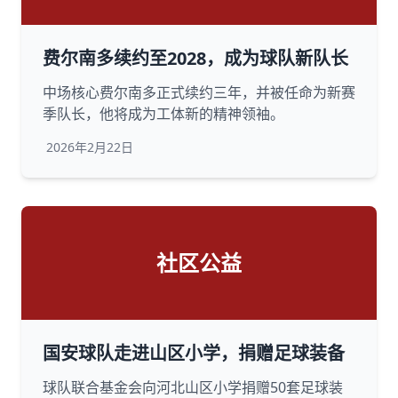
费尔南多续约至2028，成为球队新队长
中场核心费尔南多正式续约三年，并被任命为新赛
季队长，他将成为工体新的精神领袖。
2026年2月22日
社区公益
国安球队走进山区小学，捐赠足球装备
球队联合基金会向河北山区小学捐赠50套足球装