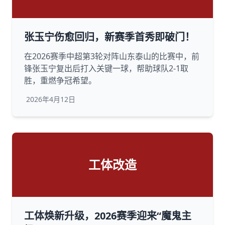
张玉宁伤愈回归，新赛季首秀即破门！
在2026赛季中超第3轮对阵山东泰山的比赛中，前
锋张玉宁复出后打入关键一球，帮助球队2-1取
胜，重燃争冠希望。
2026年4月12日
工体改造
工体焕新升级，2026赛季迎来“魔鬼主