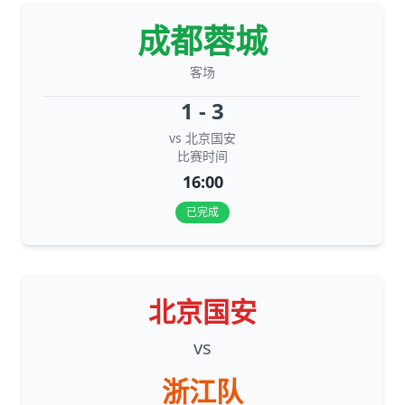
成都蓉城
客场
1 - 3
vs 北京国安
比赛时间
16:00
已完成
北京国安
vs
浙江队