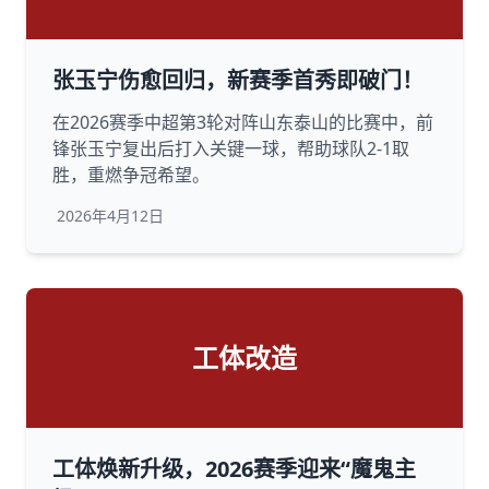
张玉宁伤愈回归，新赛季首秀即破门！
在2026赛季中超第3轮对阵山东泰山的比赛中，前
锋张玉宁复出后打入关键一球，帮助球队2-1取
胜，重燃争冠希望。
2026年4月12日
工体改造
工体焕新升级，2026赛季迎来“魔鬼主