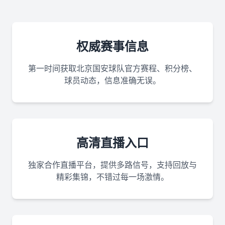
权威赛事信息
第一时间获取北京国安球队官方赛程、积分榜、
球员动态，信息准确无误。
高清直播入口
独家合作直播平台，提供多路信号，支持回放与
精彩集锦，不错过每一场激情。