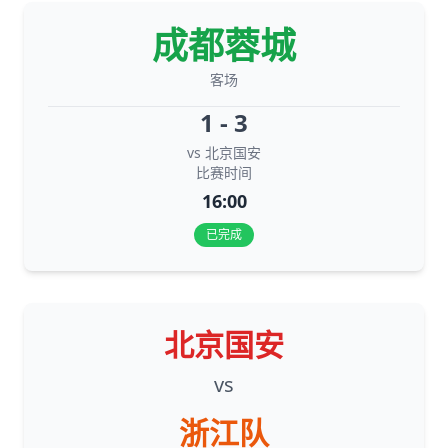
成都蓉城
客场
1 - 3
vs 北京国安
比赛时间
16:00
已完成
北京国安
vs
浙江队