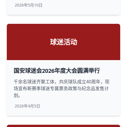
2026年5月10日
球迷活动
国安球迷会2026年度大会圆满举行
千余名球迷齐聚工体，共庆球队成立40周年，现
场宣布新赛季球迷专属票务政策与纪念品发售计
划。
2026年4月5日