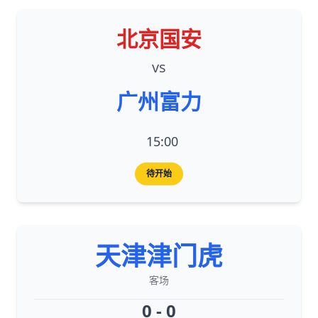
北京国安
vs
广州富力
15:00
待开始
天津津门虎
客场
0 - 0