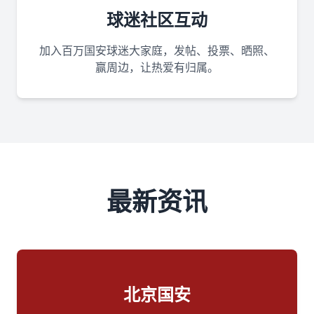
球迷社区互动
加入百万国安球迷大家庭，发帖、投票、晒照、
赢周边，让热爱有归属。
最新资讯
北京国安