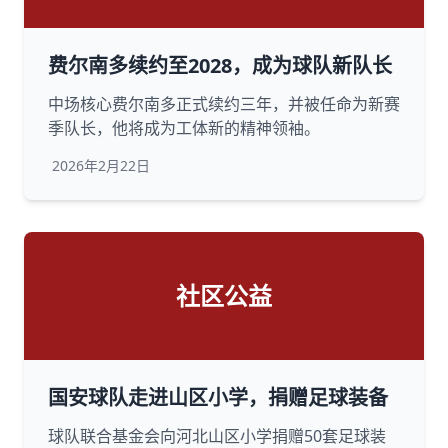
费尔南多续约至2028，成为球队新队长
中场核心费尔南多正式续约三年，并被任命为新赛
季队长，他将成为工体新的精神领袖。
2026年2月22日
社区公益
国安球队走进山区小学，捐赠足球装备
球队联合基金会向河北山区小学捐赠50套足球装