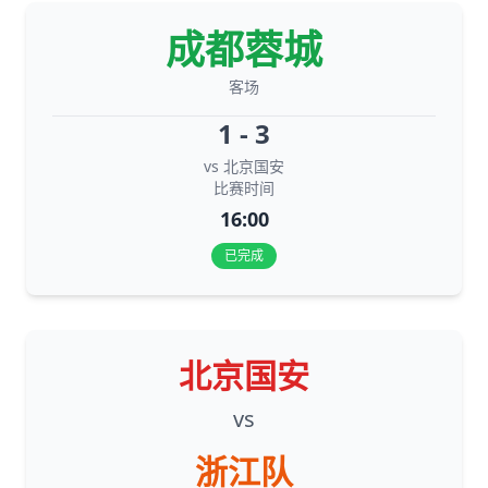
成都蓉城
客场
1 - 3
vs 北京国安
比赛时间
16:00
已完成
北京国安
vs
浙江队