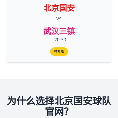
北京国安
vs
武汉三镇
20:30
待开始
为什么选择北京国安球队
官网？