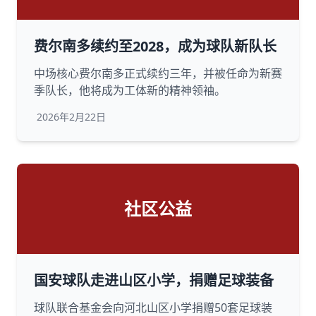
费尔南多续约至2028，成为球队新队长
中场核心费尔南多正式续约三年，并被任命为新赛
季队长，他将成为工体新的精神领袖。
2026年2月22日
社区公益
国安球队走进山区小学，捐赠足球装备
球队联合基金会向河北山区小学捐赠50套足球装