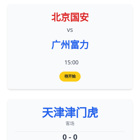
北京国安
vs
广州富力
15:00
待开始
天津津门虎
客场
0 - 0