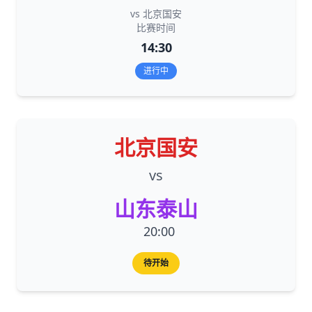
vs 北京国安
比赛时间
14:30
进行中
北京国安
vs
山东泰山
20:00
待开始