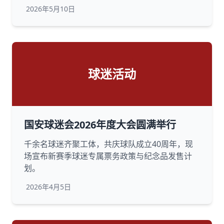
2026年5月10日
球迷活动
国安球迷会2026年度大会圆满举行
千余名球迷齐聚工体，共庆球队成立40周年，现
场宣布新赛季球迷专属票务政策与纪念品发售计
划。
2026年4月5日