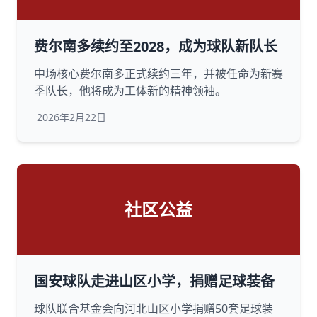
费尔南多续约至2028，成为球队新队长
中场核心费尔南多正式续约三年，并被任命为新赛
季队长，他将成为工体新的精神领袖。
2026年2月22日
社区公益
国安球队走进山区小学，捐赠足球装备
球队联合基金会向河北山区小学捐赠50套足球装