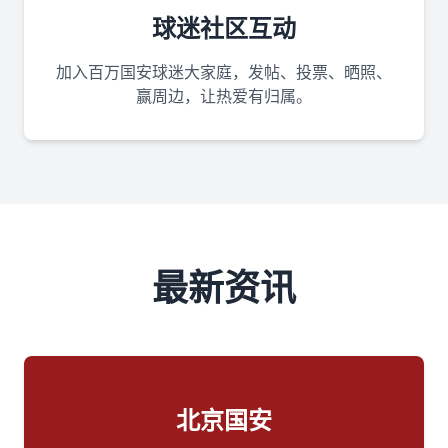
球迷社区互动
加入百万国安球迷大家庭，发帖、投票、晒照、
赢周边，让热爱有归属。
最新资讯
北京国安