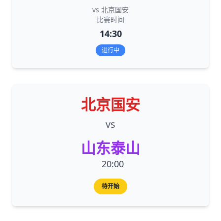
vs 北京国安
比赛时间
14:30
进行中
北京国安
vs
山东泰山
20:00
待开始