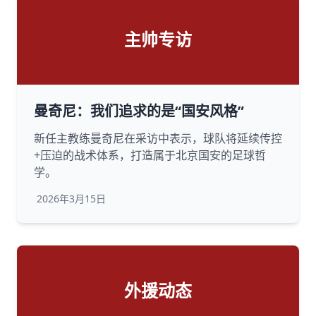
主帅专访
曼奇尼：我们追求的是“国安风格”
新任主教练曼奇尼在采访中表示，球队将延续传控
+压迫的战术体系，打造属于北京国安的足球哲
学。
2026年3月15日
外援动态