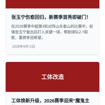
张玉宁伤愈回归，新赛季首秀即破门！
在2026赛季中超第3轮对阵山东泰山的比赛中，前
锋张玉宁复出后打入关键一球，帮助球队2-1取
胜，重燃争冠希望。
2026年4月12日
工体改造
工体焕新升级，2026赛季迎来“魔鬼主