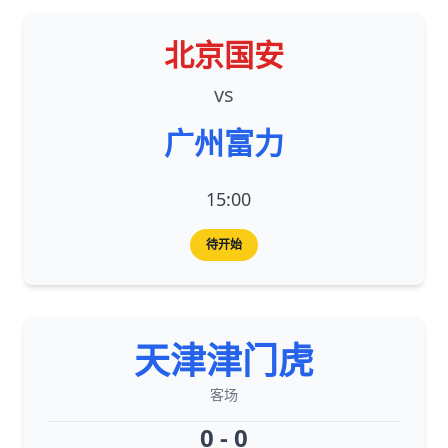
北京国安
vs
广州富力
15:00
待开始
天津津门虎
客场
0 - 0