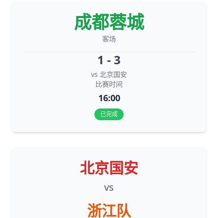
成都蓉城
客场
1 - 3
vs 北京国安
比赛时间
16:00
已完成
北京国安
vs
浙江队