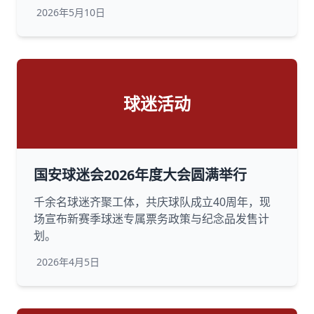
2026年5月10日
球迷活动
国安球迷会2026年度大会圆满举行
千余名球迷齐聚工体，共庆球队成立40周年，现
场宣布新赛季球迷专属票务政策与纪念品发售计
划。
2026年4月5日