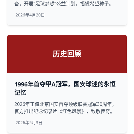
备，开展“足球梦想”公益计划，播撒希望种子。
2026年4月20日
历史回顾
1996年首夺甲A冠军，国安球迷的永恒
记忆
2026年正值北京国安首夺顶级联赛冠军30周年，
官方推出纪念纪录片《红色风暴》，致敬传奇。
2026年5月3日