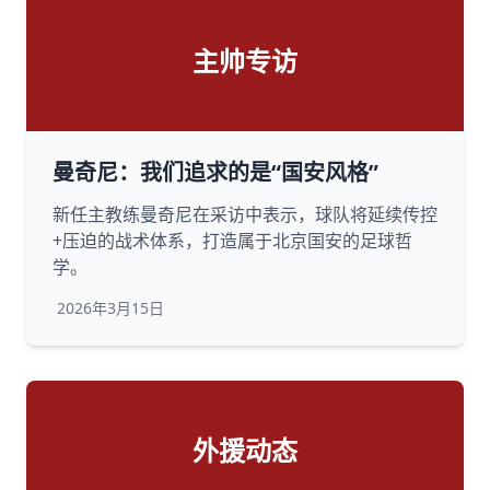
主帅专访
曼奇尼：我们追求的是“国安风格”
新任主教练曼奇尼在采访中表示，球队将延续传控
+压迫的战术体系，打造属于北京国安的足球哲
学。
2026年3月15日
外援动态