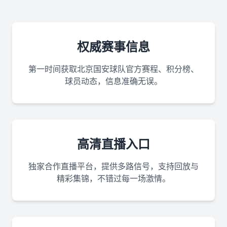
权威赛事信息
第一时间获取北京国安球队官方赛程、积分榜、
球员动态，信息准确无误。
高清直播入口
独家合作直播平台，提供多路信号，支持回放与
精彩集锦，不错过每一场激情。