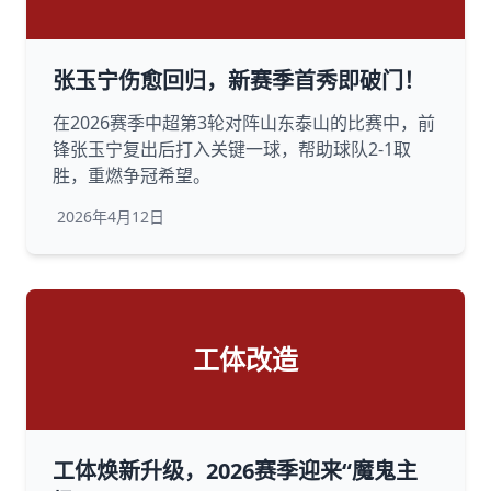
张玉宁伤愈回归，新赛季首秀即破门！
在2026赛季中超第3轮对阵山东泰山的比赛中，前
锋张玉宁复出后打入关键一球，帮助球队2-1取
胜，重燃争冠希望。
2026年4月12日
工体改造
工体焕新升级，2026赛季迎来“魔鬼主