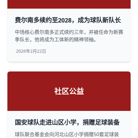
费尔南多续约至2028，成为球队新队长
中场核心费尔南多正式续约三年，并被任命为新赛
季队长，他将成为工体新的精神领袖。
2026年2月22日
社区公益
国安球队走进山区小学，捐赠足球装备
球队联合基金会向河北山区小学捐赠50套足球装