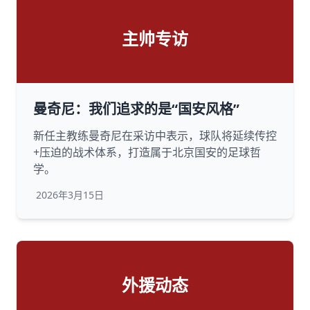
主帅专访
曼奇尼：我们追求的是“国安风格”
新任主教练曼奇尼在采访中表示，球队将延续传控
+压迫的战术体系，打造属于北京国安的足球哲
学。
2026年3月15日
外援动态