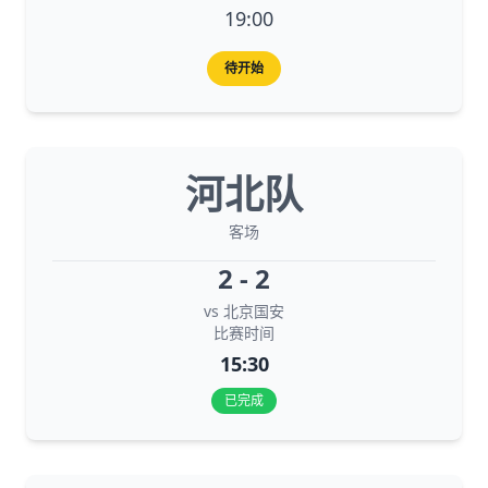
19:00
待开始
河北队
客场
2 - 2
vs 北京国安
比赛时间
15:30
已完成