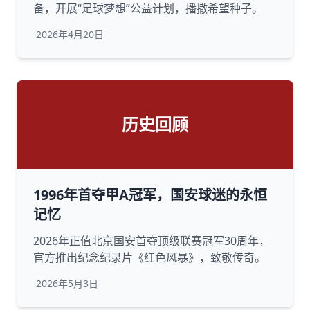
备，开展“足球梦想”公益计划，播撒希望种子。
2026年4月20日
历史回顾
1996年首夺甲A冠军，国安球迷的永恒
记忆
2026年正值北京国安首夺顶级联赛冠军30周年，
官方推出纪念纪录片《红色风暴》，致敬传奇。
2026年5月3日