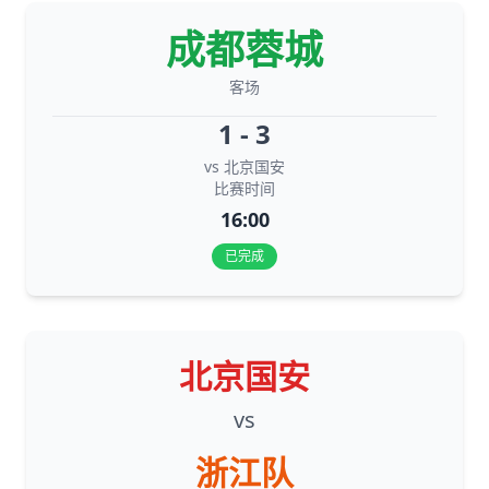
成都蓉城
客场
1 - 3
vs 北京国安
比赛时间
16:00
已完成
北京国安
vs
浙江队