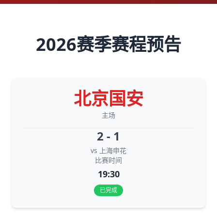
2026赛季赛程预告
北京国安
主场
2 - 1
vs 上海申花
比赛时间
19:30
已完成