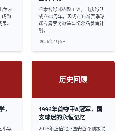
出色表
千余名球迷齐聚工体，共庆球队
，成为
成立40周年，现场宣布新赛季球
成果。
迷专属票务政策与纪念品发售计
划。
2026年4月5日
历史回顾
学，
1996年首夺甲A冠军，国
安球迷的永恒记忆
区小学
2026年正值北京国安首夺顶级联