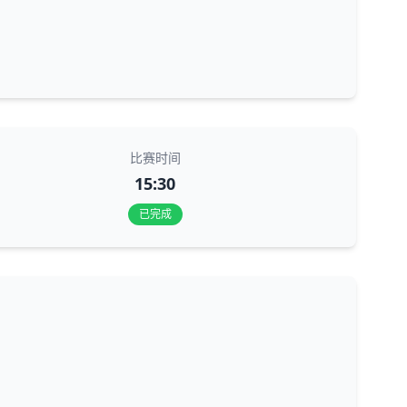
比赛时间
15:30
已完成