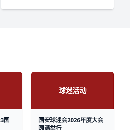
球迷活动
3国
国安球迷会2026年度大会
圆满举行