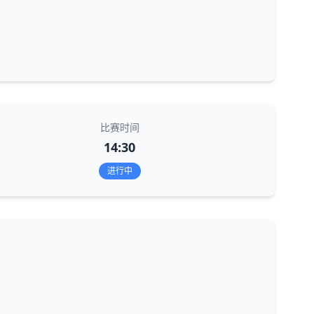
比赛时间
14:30
进行中