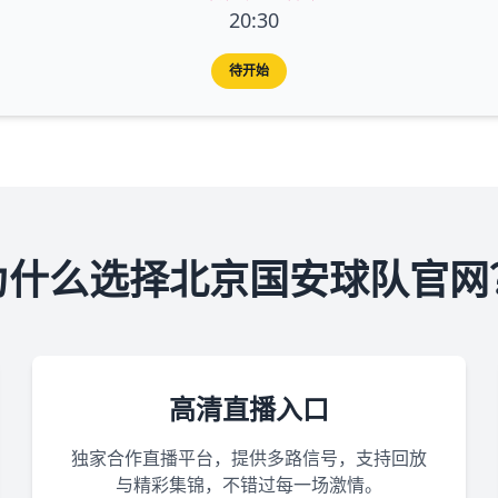
20:30
待开始
为什么选择北京国安球队官网
高清直播入口
独家合作直播平台，提供多路信号，支持回放
与精彩集锦，不错过每一场激情。