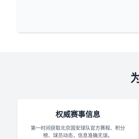
权威赛事信息
第一时间获取北京国安球队官方赛程、积分
榜、球员动态，信息准确无误。