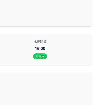
比赛时间
16:00
已完成