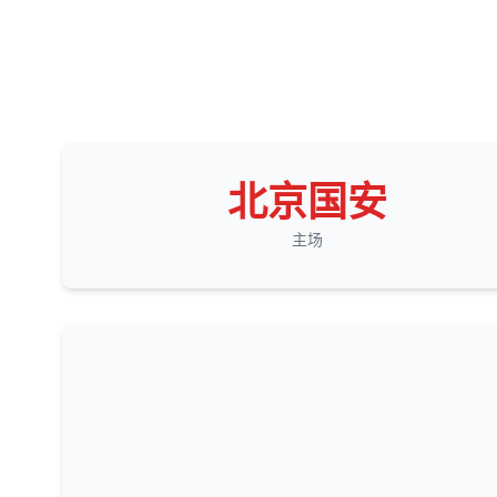
北京国安
主场