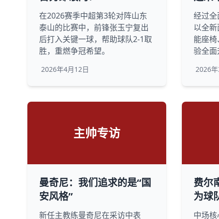
在2026赛季中超第3轮对阵山东
经过全
泰山的比赛中，前锋张玉宁复出
以全新
后打入关键一球，帮助球队2-1取
能座椅
胜，重燃争冠希望。
验全面
2026年4月12日
2026
主帅专访
曼奇尼：我们追求的是“国
费尔南
安风格”
为球
新任主教练曼奇尼在采访中表
中场核