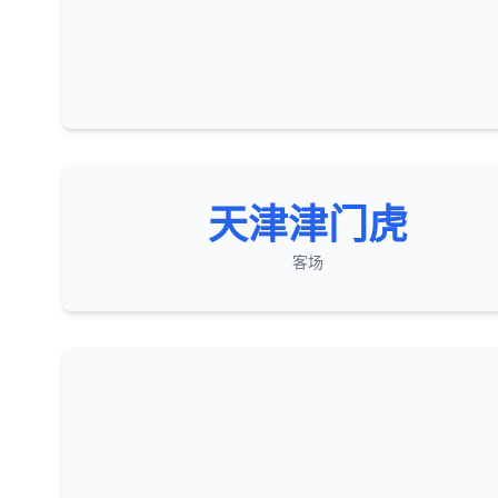
天津津门虎
客场