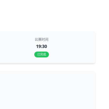
比赛时间
19:30
已完成