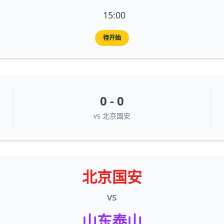
15:00
待开始
0 - 0
vs 北京国安
北京国安
vs
山东泰山