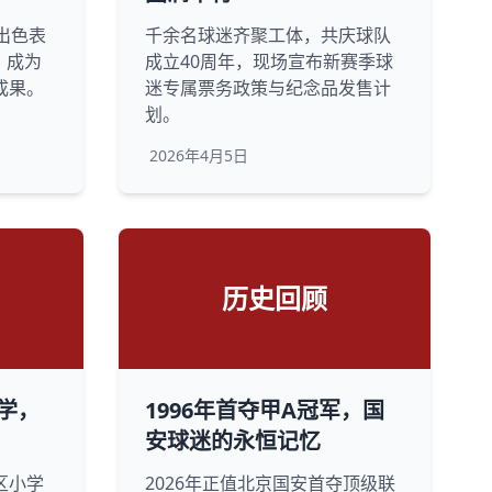
出色表
千余名球迷齐聚工体，共庆球队
，成为
成立40周年，现场宣布新赛季球
成果。
迷专属票务政策与纪念品发售计
划。
2026年4月5日
历史回顾
学，
1996年首夺甲A冠军，国
安球迷的永恒记忆
区小学
2026年正值北京国安首夺顶级联