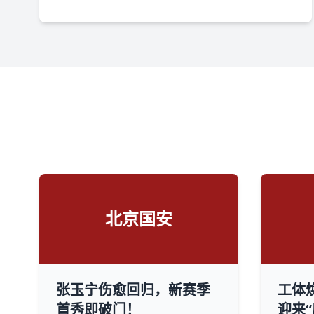
北京国安
张玉宁伤愈回归，新赛季
工体焕
首秀即破门！
迎来“