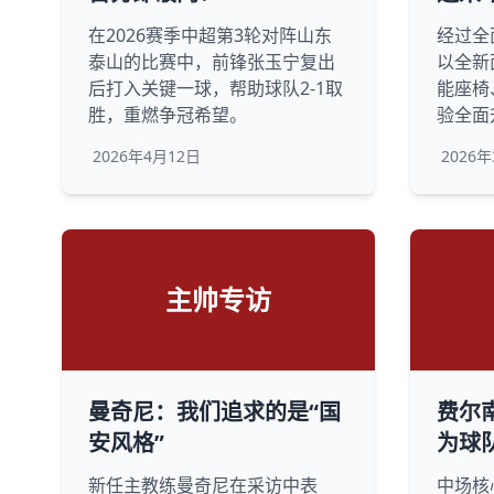
在2026赛季中超第3轮对阵山东
经过全
泰山的比赛中，前锋张玉宁复出
以全新
后打入关键一球，帮助球队2-1取
能座椅
胜，重燃争冠希望。
验全面
2026年4月12日
2026
主帅专访
曼奇尼：我们追求的是“国
费尔南
安风格”
为球
新任主教练曼奇尼在采访中表
中场核