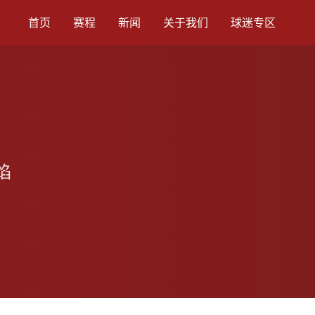
首页
赛程
新闻
关于我们
球迷专区
焰