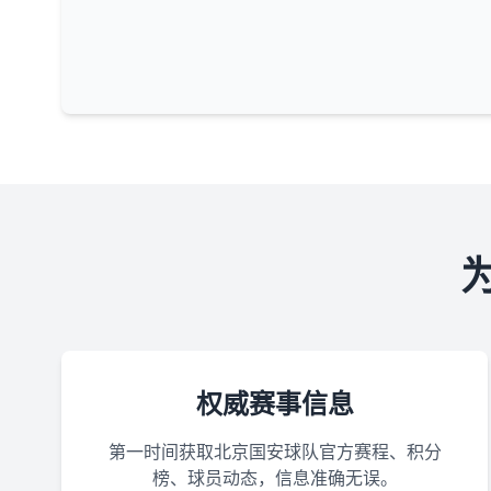
权威赛事信息
第一时间获取北京国安球队官方赛程、积分
榜、球员动态，信息准确无误。