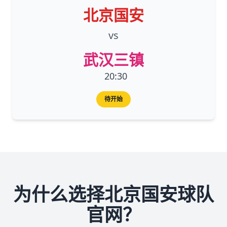
北京国安
vs
武汉三镇
20:30
待开始
为什么选择北京国安球队
官网？