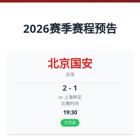
2026赛季赛程预告
北京国安
主场
2 - 1
vs 上海申花
比赛时间
19:30
已完成