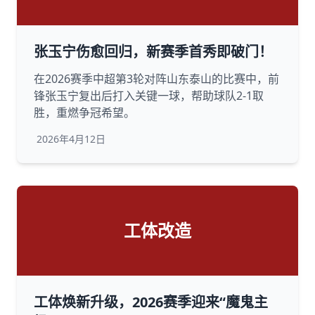
张玉宁伤愈回归，新赛季首秀即破门！
在2026赛季中超第3轮对阵山东泰山的比赛中，前
锋张玉宁复出后打入关键一球，帮助球队2-1取
胜，重燃争冠希望。
2026年4月12日
工体改造
工体焕新升级，2026赛季迎来“魔鬼主