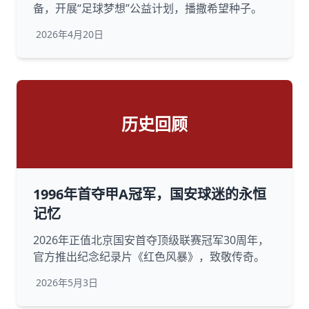
备，开展“足球梦想”公益计划，播撒希望种子。
2026年4月20日
历史回顾
1996年首夺甲A冠军，国安球迷的永恒
记忆
2026年正值北京国安首夺顶级联赛冠军30周年，
官方推出纪念纪录片《红色风暴》，致敬传奇。
2026年5月3日