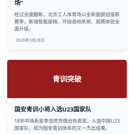
场”
经过全面翻新，北京工人体育场以全新面貌迎接新
赛季，新增智能座椅、环绕音响系统，观赛体验全
面升级。
2026年3月28日
青训突破
国安青训小将入选U23国家队
18岁中场新星李浩然凭借出色表现，入选中国U23
国家队，成为国安青训体系的又一杰出成果。