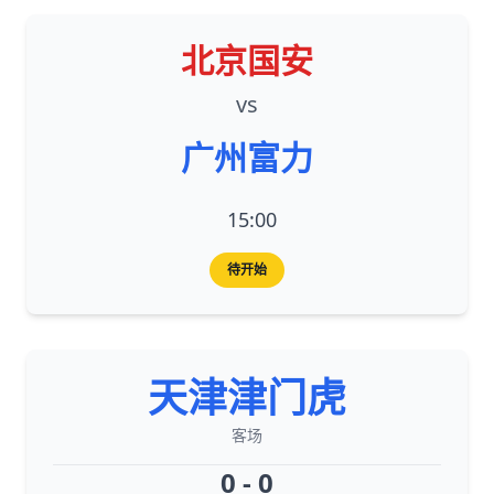
北京国安
vs
广州富力
15:00
待开始
天津津门虎
客场
0 - 0