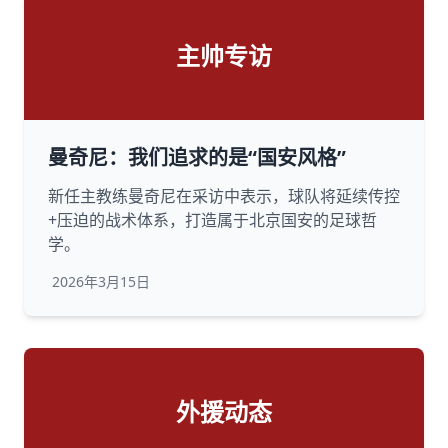
主帅专访
曼奇尼：我们追求的是“国安风格”
新任主教练曼奇尼在采访中表示，球队将延续传控
+压迫的战术体系，打造属于北京国安的足球哲
学。
2026年3月15日
外援动态