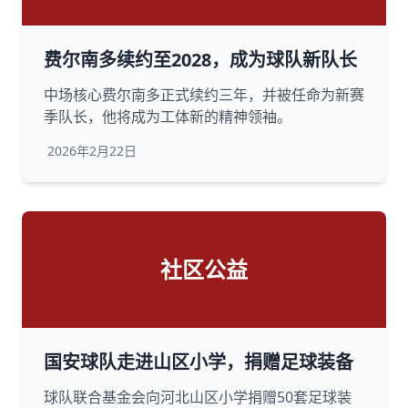
费尔南多续约至2028，成为球队新队长
中场核心费尔南多正式续约三年，并被任命为新赛
季队长，他将成为工体新的精神领袖。
2026年2月22日
社区公益
国安球队走进山区小学，捐赠足球装备
球队联合基金会向河北山区小学捐赠50套足球装