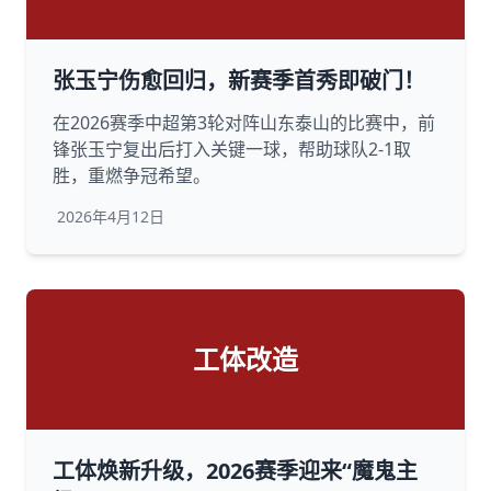
张玉宁伤愈回归，新赛季首秀即破门！
在2026赛季中超第3轮对阵山东泰山的比赛中，前
锋张玉宁复出后打入关键一球，帮助球队2-1取
胜，重燃争冠希望。
2026年4月12日
工体改造
工体焕新升级，2026赛季迎来“魔鬼主