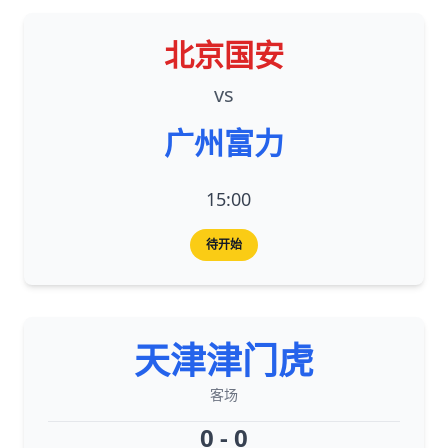
北京国安
vs
广州富力
15:00
待开始
天津津门虎
客场
0 - 0