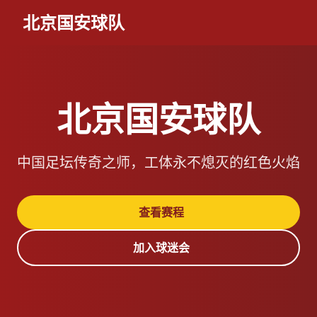
北京国安球队
北京国安球队
中国足坛传奇之师，工体永不熄灭的红色火焰
查看赛程
加入球迷会