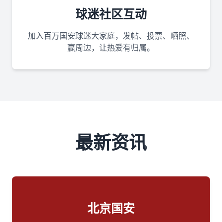
球迷社区互动
加入百万国安球迷大家庭，发帖、投票、晒照、
赢周边，让热爱有归属。
最新资讯
北京国安