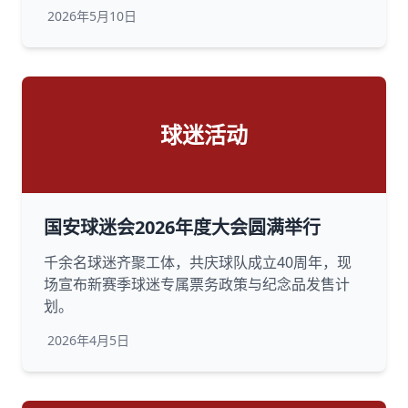
2026年5月10日
球迷活动
国安球迷会2026年度大会圆满举行
千余名球迷齐聚工体，共庆球队成立40周年，现
场宣布新赛季球迷专属票务政策与纪念品发售计
划。
2026年4月5日