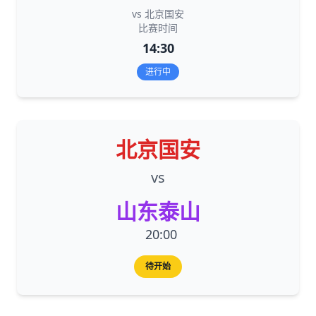
vs 北京国安
比赛时间
14:30
进行中
北京国安
vs
山东泰山
20:00
待开始